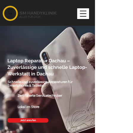
SM HANDYKLINIK
ALLES FÜR DICH.
Laptop Reparatur Dachau –
Zuverlässige und schnelle Laptop-
Werkstatt in Dachau
Schnelle und zuverlässige Reparaturen für
Smartphones & Tablets.
Zertifizierte Servicetechniker
Lokal im Store
Jetzt anrufen