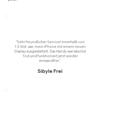
"Sehr freundlicher Service! Innerhalb von
1,5 Std. war, mein iPhone mit einem neuen
Display ausgestattett. Das Handy war absolut
Tod und funktioniert jetzt wieder
einwandfrei.
”
Sibyle Frei
Perfekte Dienstleistung, sehr kompetenter
Handy Doktor, die Preise sind mehr als fair, habe
eben gerade ein Panzerglas fürs iPhone 13 pro
Max kleben lassen für läppische 15 €.