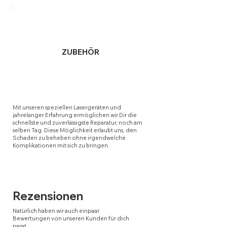
ZUBEHÖR
Mit unseren speziellen Lasergeräten und
jahrelanger Erfahrung ermöglichen wir Dir die
schnellste und zuverlässigste Reparatur, noch am
selben Tag. Diese Möglichkeit erlaubt uns, den
Schaden zu beheben ohne irgendwelche
Komplikationen mit sich zu bringen.
Rezensionen
Natürlich haben wir auch einpaar
Bewertungen von unseren Kunden für dich
parat.