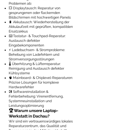
Problemen ab:
💥 Displaytausch: Reparatur von
gesprungenen oder flackernden
Bildschirmen mit hochwertigen Panels
🔋 Akkutausch: Wiederherstellung der
Akkulaufzeit mit geprüften, kompatiblen
Ersatzakkus
⌨️ Tastatur- & Touchpad-Reparatur:
Austausch defekter
Eingabekomponenten
⚡ Ladebuchsen- & Stromprobleme:
Behebung von Ladefehlern und
Stromversorgungsstörungen
🌡️ Überhitzung & Lüfterreparatur:
Reinigung und Austausch defekter
Kühlsysteme
🧠 Mainboard- & Chiplevel-Reparaturen:
Präzise Lösungen für komplexe
Hardwarefehler
💽 Softwareinstallation &
Fehlerbehebung: Virenentfernung,
Systemneuinstallation und
Leistungsoptimierung
🏆 Warum unsere Laptop-
Werkstatt in Dachau?
Wir sind ein vertrauenswürdiges lokales
Reparaturzentrum, das Qualität und