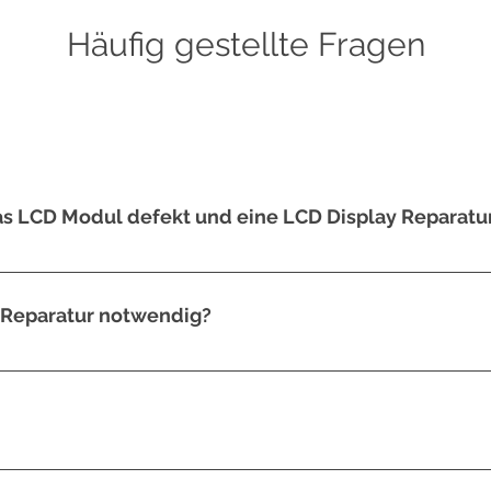
Häufig gestellte Fragen
s LCD Modul defekt und eine LCD Display Reparatur 
 Auf dem Display sind Streifen zu sehen. – Das Display leuchtet nur n
 Reparatur notwendig?
ch ist die vordere Glasscheibe gesprungen. Das gesamte Touch-Panel 
eagieren nicht auf Berührungen. Ein defektes Touch-Panel ist kein G
, denn das hängt von dem Modell Ihres Geräts ab. Wir schauen uns