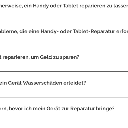
ach mal vorbei.
herweise, ein Handy oder Tablet reparieren zu lasse
ng des Schadens und der Verfügbarkeit von Ersatzteilen ab. In der
t werden, während komplexere Probleme länger dauern können.
obleme, die eine Handy- oder Tablet-Reparatur erfo
 Bildschirme, defekte Akkus, Ladeanschlüsse, Wasserschäden und S
 reparieren, um Geld zu sparen?
 möglich, aber es erfordert spezifisches Werkzeug und Fachkenntnisse
en Fällen ist es besser, professionelle Hilfe in Anspruch zu nehmen.
mein Gerät Wasserschäden erleidet?
 Trocknen mit einem Tuch und das Einlegen in eine Schüssel mit tro
edoch ratsam, das Gerät von einem Profi überprüfen zu lassen, um we
rn, bevor ich mein Gerät zur Reparatur bringe?
opie Ihrer Daten anzulegen, bevor Sie Ihr Gerät zur Reparatur bringen