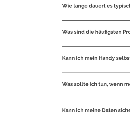
beraten Sie! Kommen Sie doch einf
Wie lange dauert es typisc
Die Reparaturdauer hängt vom Umfa
innerhalb eines Tages durchgeführ
Was sind die häufigsten Pr
Typische Probleme sind gebrochene
Kann ich mein Handy selbst
In einigen Fällen ist DIY-Reparatur
Gerät weiter zu beschädigen. In viel
Was sollte ich tun, wenn 
Sofortiges Ausschalten des Geräts,
Feuchtigkeit zu entfernen. Es ist j
Kann ich meine Daten siche
Ja, es ist ratsam, eine Sicherungsk