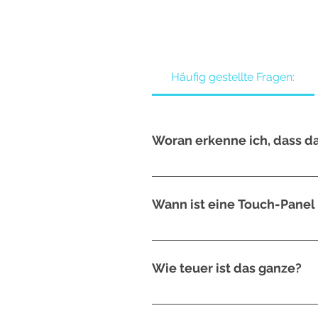
Häufig gestellte Fragen:
Woran erkenne ich, dass da
– Das Gerät zeigt nichts mehr an. –
Display zu erkennen.
Wann ist eine Touch-Panel
Die Anzeige ist noch voll da, jedo
einige Bereiche des Touch-Panels r
Wie teuer ist das ganze?
Das kann man pauschal nicht sagen