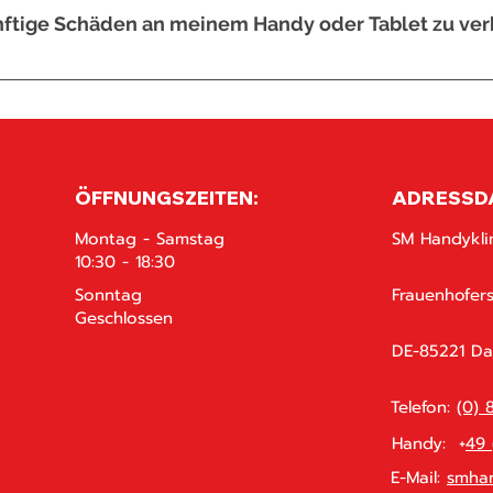
nftige Schäden an meinem Handy oder Tablet zu ve
schirmschutzfolien, vermeiden Sie den Kontakt mit Flüssigkeiten, hal
Sie regelmäßige Updates durch, um die Sicherheit und Leistung zu 
ÖFFNUNGSZEITEN:
ADRESSD
Montag - Samstag
SM Handykli
10:30 - 18:30
Sonntag
Frauenhoferst
Geschlossen
DE-85221 D
Telefon:
(0) 
Handy: +
49 
E-Mail:
smhan