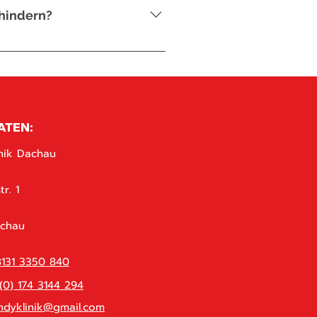
rhindern?
ten Sie Ihr Gerät fern von
gewährleisten.
ATEN:
nik Dachau
r. 1
achau
8131 3350 840
(0) 174 3144 294
dyklinik@gmail.com