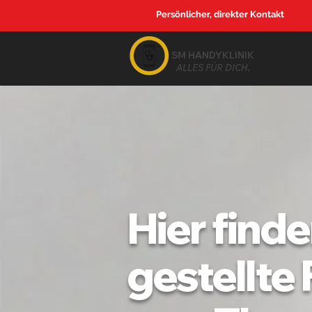
Persönlicher, direkter Kontakt
SM HANDYKLINIK
ALLES FÜR DICH.
Hier finde
gestellte