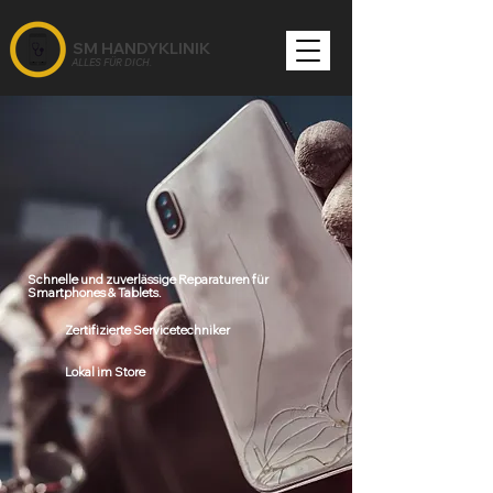
SM HANDYKLINIK
ALLES FÜR DICH.
Handy Reparatur in Dachau –
Schnell, Preiswert & Professionell
Schnelle und zuverlässige Reparaturen für
Smartphones & Tablets.
Zertifizierte Servicetechniker
Lokal im Store