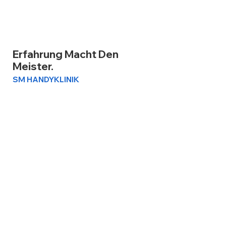
Erfahrung Macht Den
Meister.
SM HANDYKLINIK
Wir sind ein stets wachsendes Unternehmen in
Dachau mit dem Ziel den besten Service im
Bereich Handy anzubieten,
1000+
Zufriedene Kunden
15+