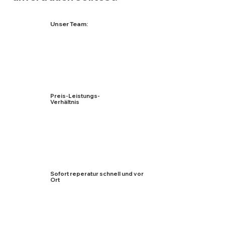
Unser Team:
Unser Team besteht aus den
freundlichsten und
engagiertesten Mitarbeitern mit
über 10 Jahren Erfahrung, die Dir
ein großartiges Kundenerlebnis
bieten.
Preis-Leistungs-
Verhältnis
Mit unschlagbaren Preisen
versprechen wir Dir eine
schnelle Reparatur mit den
hochwertigsten
Ersatzteilen.
Sofort reperatur schnell und vor
Ort
Wir reparieren Ihr Handy,
Smartphone und Tablet und
MacBook in kürzester Zeit